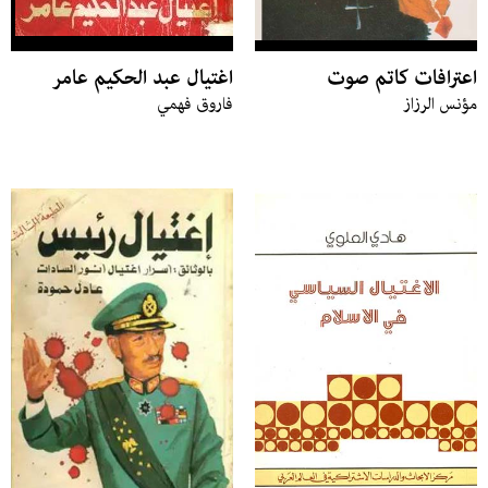
اعترافات كاتم صوت
اغتيال عبد الحكيم عامر
مؤنس الرزاز
فاروق فهمي