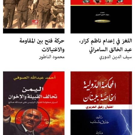
اللغز في إعدام ناظم كزار،
حركة فتح بين المقاومة
عبد الخالق السامرائي
والاغتيالات
سيف الدين الدوري
محمود الناطور